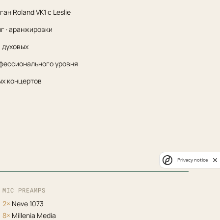
ган Roland VK1 с Leslie
нг · аранжировки
 духовых
фессионального уровня
ых концертов
Privacy notice
MIC PREAMPS
Neve 1073
2×
Millenia Media
8×