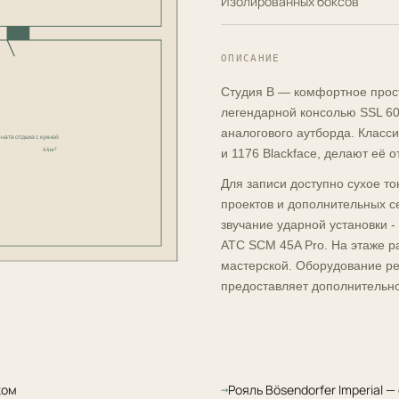
Изолированных боксов
ОПИСАНИЕ
Студия B — комфортное прост
легендарной консолью SSL 6
аналогового аутборда. Класси
ната отдыха с кухней
44м²
и 1176 Blackface, делают её 
Для записи доступно сухое т
проектов и дополнительных се
звучание ударной установки -
ATC SCM 45A Pro. На этаже р
мастерской. Оборудование ре
предоставляет дополнительно
ком
Рояль Bösendorfer Imperial —