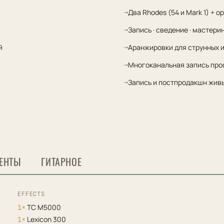
Два Rhodes (54 и Mark 1) + ор
Запись · сведение · мастери
й
Аранжировки для струнных и
Многоканальная запись про
Запись и постпродакшн жив
ЕНТЫ
ГИТАРНОЕ
EFFECTS
TC M5000
1×
Lexicon 300
1×