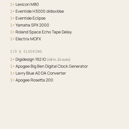
Lexicon M80
1×
Eventide H3000 d/dsx/dse
1×
Eventide Eclipse
1×
Yamaha SPX 2000
1×
Roland Space Echo Tape Delay
1×
Electrix MOFX
1×
I/O & CLOCKING
Digidesign 192 IO
1×
(48 in, 24 outs)
Apogee Big Ben Digital Clock Generator
1×
Lavry Blue AD DA Converter
1×
Apogee Rosetta 200
1×