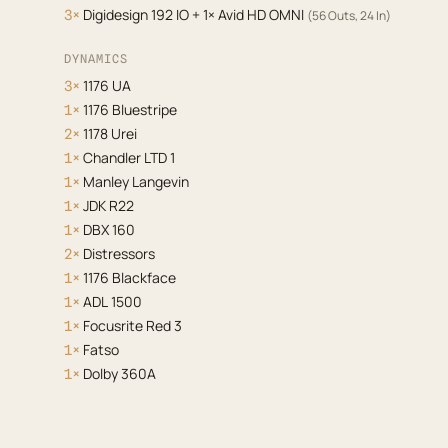
Digidesign 192 IO + 1× Avid HD OMNI
3×
(56 Outs, 24 In)
DYNAMICS
1176 UA
3×
1176 Bluestripe
1×
1178 Urei
2×
Chandler LTD 1
1×
Manley Langevin
1×
JDK R22
1×
DBX 160
1×
Distressors
2×
1176 Blackface
1×
ADL 1500
1×
Focusrite Red 3
1×
Fatso
1×
Dolby 360A
1×