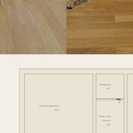
Аппаратная
4м²
Комната звукозаписи
35м²
Техническая
комната
13м²