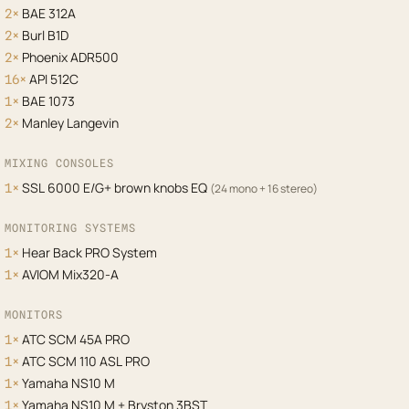
BAE 312A
2×
Burl B1D
2×
Phoenix ADR500
2×
API 512C
16×
BAE 1073
1×
Manley Langevin
2×
MIXING CONSOLES
SSL 6000 E/G+ brown knobs EQ
1×
(24 mono + 16 stereo)
MONITORING SYSTEMS
Hear Back PRO System
1×
AVIOM Mix320-A
1×
MONITORS
ATC SCM 45A PRO
1×
ATC SCM 110 ASL PRO
1×
Yamaha NS10 M
1×
Yamaha NS10 M + Bryston 3BST
1×