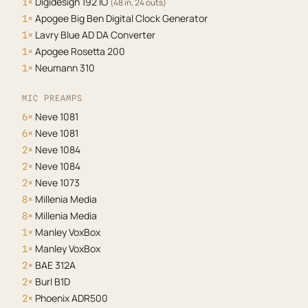
Digidesign 192 IO
1×
(48 in, 24 outs)
Apogee Big Ben Digital Clock Generator
1×
Lavry Blue AD DA Converter
1×
Apogee Rosetta 200
1×
Neumann 310
1×
MIC PREAMPS
Neve 1081
6×
Neve 1081
6×
Neve 1084
2×
Neve 1084
2×
Neve 1073
2×
Millenia Media
8×
Millenia Media
8×
Manley VoxBox
1×
Manley VoxBox
1×
BAE 312A
2×
Burl B1D
2×
Phoenix ADR500
2×