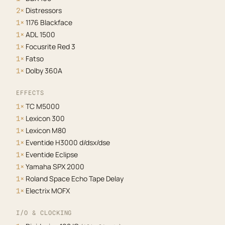
Distressors
2×
1176 Blackface
1×
ADL 1500
1×
Focusrite Red 3
1×
Fatso
1×
Dolby 360A
1×
EFFECTS
TC M5000
1×
Lexicon 300
1×
Lexicon M80
1×
Eventide H3000 d/dsx/dse
1×
Eventide Eclipse
1×
Yamaha SPX 2000
1×
Roland Space Echo Tape Delay
1×
Electrix MOFX
1×
I/O & CLOCKING