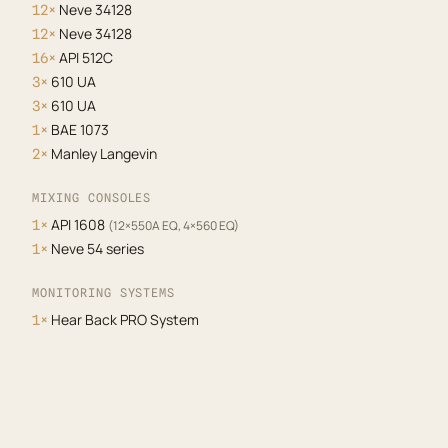
Neve 34128
12×
Neve 34128
12×
API 512C
16×
610 UA
3×
610 UA
3×
BAE 1073
1×
Manley Langevin
2×
MIXING CONSOLES
API 1608
1×
(12×550A EQ, 4×560 EQ)
Neve 54 series
1×
MONITORING SYSTEMS
Hear Back PRO System
1×
AVIOM Mix320-A
1×
MONITORS
ATC SCM 110 ASL PRO
1×
ATC SCM 45 A PRO
1×