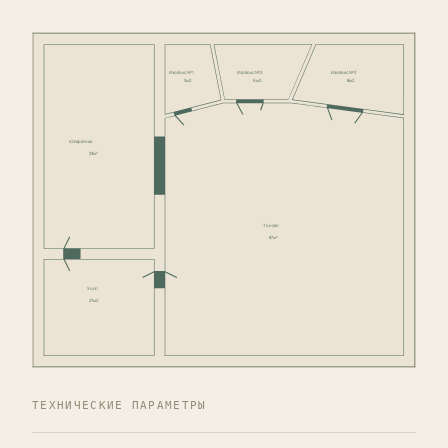
Изобокс №1
Изобокс №2
Изобокс №3
3м2
6м2
8м2
Аппаратная
33м²
Тонзал
87м²
Холл
27м2
ТЕХНИЧЕСКИЕ ПАРАМЕТРЫ