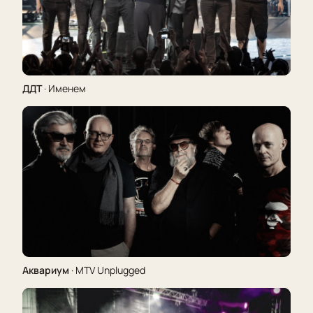
ДДТ
· Именем
Аквариум
· MTV Unplugged