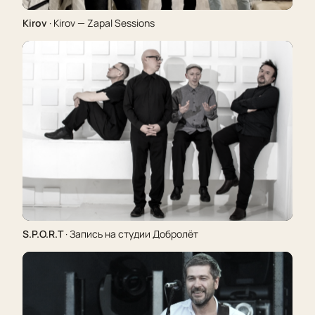
Kirov
· Kirov — Zapal Sessions
S.P.O.R.T
· Запись на студии Добролёт