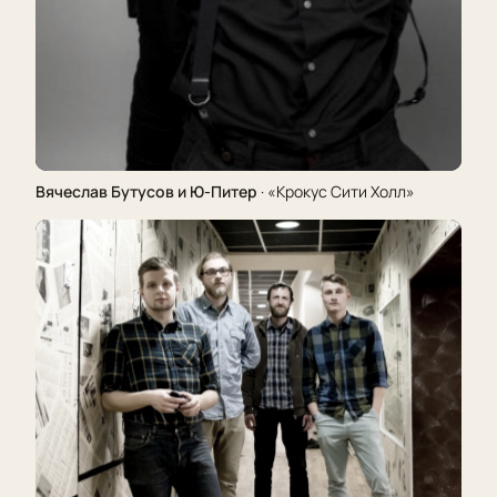
Вячеслав Бутусов и Ю-Питер
· «Крокус Сити Холл»