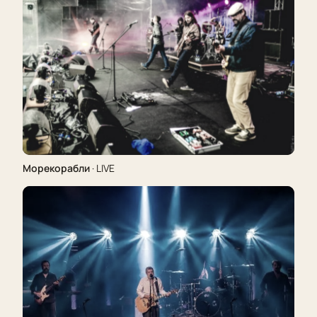
Морекорабли
· LIVE