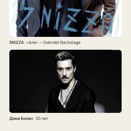
5NIZZA
· «Але» — Dobrolet Backstage
Дима Билан
· 30 лет