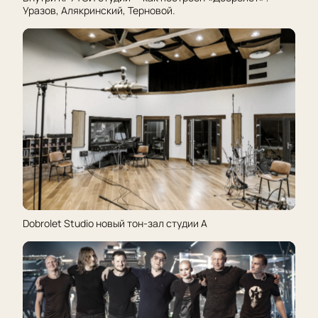
Уразов, Алякринский, Терновой.
Dobrolet Studio новый тон-зал студии А