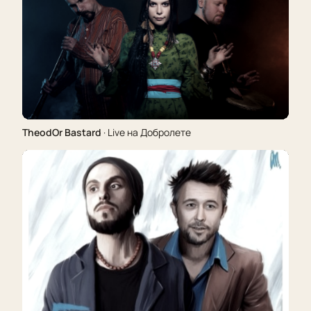
TheodOr Bastard
· Live на Добролете